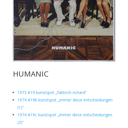
HUMANIC
1973 #19 kunstspot „faktisch richard“
1974 #19b kunstspot „immer diese entscheidungen
(1)“
1974 #19c kunstspot „immer diese entscheidungen
(2)“