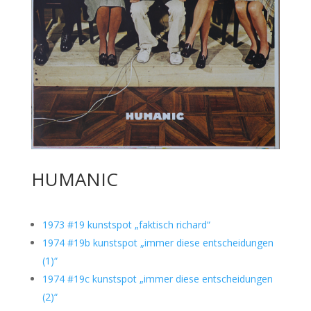
HUMANIC
1973 #19 kunstspot „faktisch richard“
1974 #19b kunstspot „immer diese entscheidungen
(1)“
1974 #19c kunstspot „immer diese entscheidungen
(2)“