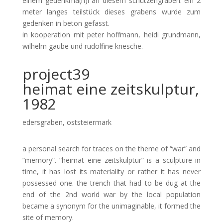
einem gedenkma(h)l an diesem schützengraben. ein 2
meter langes teilstück dieses grabens wurde zum
gedenken in beton gefasst.
in kooperation mit peter hoffmann, heidi grundmann,
wilhelm gaube und rudolfine kriesche.
project39
heimat eine zeitskulptur,
1982
edersgraben, oststeiermark
a personal search for traces on the theme of “war” and
“memory”. “heimat eine zeitskulptur” is a sculpture in
time, it has lost its materiality or rather it has never
possessed one. the trench that had to be dug at the
end of the 2nd world war by the local population
became a synonym for the unimaginable, it formed the
site of memory.