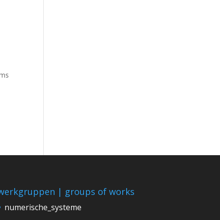
ums
werkgruppen | groups of works
numerische_systeme