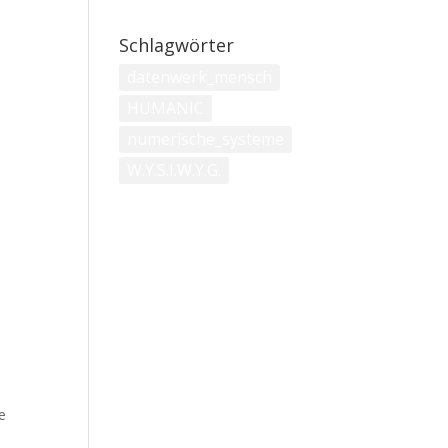
Schlagwörter
datenwerk_mensch
HUMANIC
numerische_systeme
W.Y.S.I.W.Y.G.
se