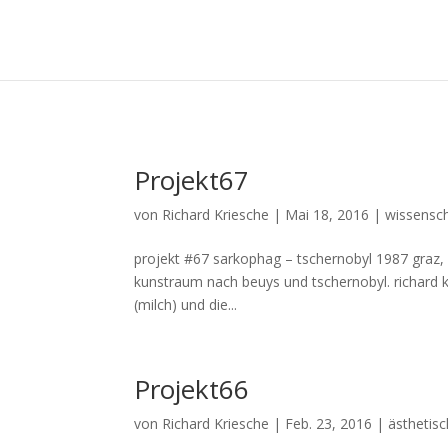
Projekt67
von
Richard Kriesche
|
Mai 18, 2016
|
wissensch
projekt #67 sarkophag – tschernobyl 1987 graz,
kunstraum nach beuys und tschernobyl. richard kri
(milch) und die...
Projekt66
von
Richard Kriesche
|
Feb. 23, 2016
|
ästhetisc