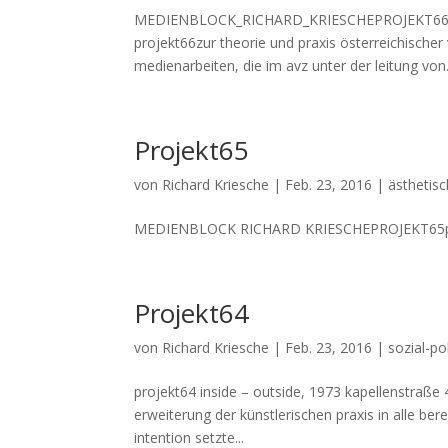
MEDIENBLOCK_RICHARD_KRIESCHEPROJEKT66 zur t
projekt66zur theorie und praxis österreichische
medienarbeiten, die im avz unter der leitung von.
Projekt65
von
Richard Kriesche
|
Feb. 23, 2016
|
ästhetisc
MEDIENBLOCK RICHARD KRIESCHEPROJEKT65plaka
Projekt64
von
Richard Kriesche
|
Feb. 23, 2016
|
sozial-po
projekt64 inside – outside, 1973 kapellenstraße 
erweiterung der künstlerischen praxis in alle bere
intention setzte...